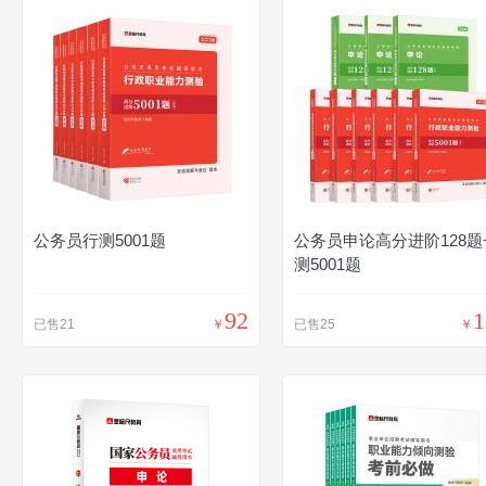
公务员行测5001题
公务员申论高分进阶128题
测5001题
92
1
已售21
￥
已售25
￥