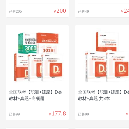
1+常识判断 高分进阶1001题
200
2
已售205
￥
已售49
￥
全国联考【职测+综应】D类
全国联考【职测+综应】D
教材+真题+专项题
教材+真题 共3本
177.8
已售99
￥
已售99
￥