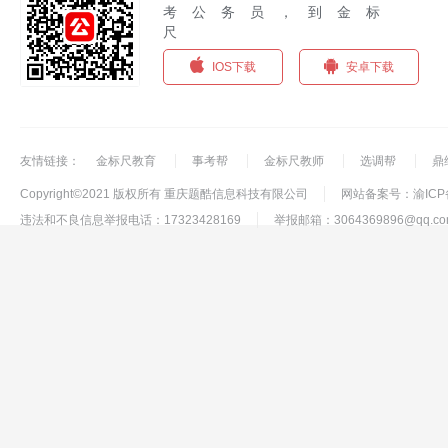
考公务员，到金标
尺
IOS下载
安卓下载
友情链接：
金标尺教育
事考帮
金标尺教师
选调帮
鼎
Copyright©2021 版权所有 重庆题酷信息科技有限公司
网站备案号：渝ICP备1
违法和不良信息举报电话：17323428169
举报邮箱：3064369896@qq.co