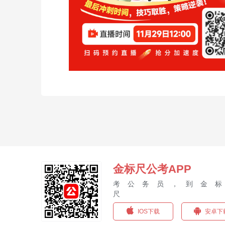
金标尺公考APP
考公务员，到金
尺
IOS下载
安卓下