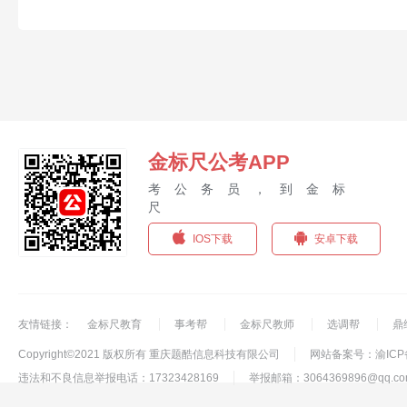
金标尺公考APP
考公务员，到金标
尺
IOS下载
安卓下载
友情链接：
金标尺教育
事考帮
金标尺教师
选调帮
鼎
Copyright©2021 版权所有 重庆题酷信息科技有限公司
网站备案号：渝ICP备1
违法和不良信息举报电话：17323428169
举报邮箱：3064369896@qq.co