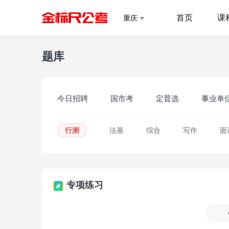
首页
课
重庆
题库
今日招聘
国市考
定普选
事业单
行测
法基
综合
写作
面
专项练习